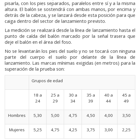
pisarla, con los pies separados, paralelos entre sí y a la misma
altura. El balón se sostendrá con ambas manos, por encima y
detrás de la cabeza, y se lanzará desde esta posición para que
caiga dentro del sector de lanzamiento previsto.
La medición se realizará desde la línea de lanzamiento hasta el
punto de caída del balón marcado por la señal trasera que
deje el balón en el área del foso.
No se levantarán los pies del suelo y no se tocará con ninguna
parte del cuerpo el suelo por delante de la línea de
lanzamiento. Las marcas mínimas exigidas (en metros) para la
superación de la prueba son:
Grupos de edad
18 a
25 a
30 a
35 a
40 a
45 a
24
29
34
39
44
49
Hombres
5,30
5,00
4,75
4,50
4,00
3,50
Mujeres
5,25
4,75
4,25
3,75
3,00
2,25