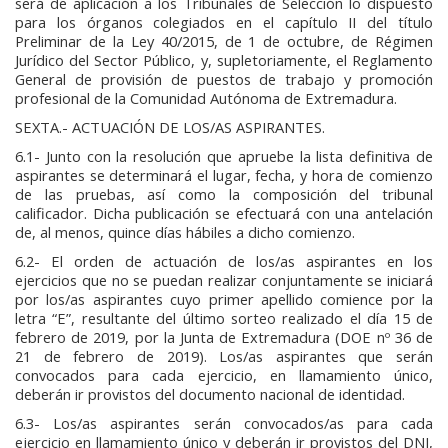
será de aplicación a los Tribunales de Selección lo dispuesto
para los órganos colegiados en el capítulo II del título
Preliminar de la Ley 40/2015, de 1 de octubre, de Régimen
Jurídico del Sector Público, y, supletoriamente, el Reglamento
General de provisión de puestos de trabajo y promoción
profesional de la Comunidad Autónoma de Extremadura.
SEXTA.- ACTUACIÓN DE LOS/AS ASPIRANTES.
6.1- Junto con la resolución que apruebe la lista definitiva de
aspirantes se determinará el lugar, fecha, y hora de comienzo
de las pruebas, así como la composición del tribunal
calificador. Dicha publicación se efectuará con una antelación
de, al menos, quince días hábiles a dicho comienzo.
6.2- El orden de actuación de los/as aspirantes en los
ejercicios que no se puedan realizar conjuntamente se iniciará
por los/as aspirantes cuyo primer apellido comience por la
letra “E”, resultante del último sorteo realizado el día 15 de
febrero de 2019, por la Junta de Extremadura (DOE nº 36 de
21 de febrero de 2019). Los/as aspirantes que serán
convocados para cada ejercicio, en llamamiento único,
deberán ir provistos del documento nacional de identidad.
6.3- Los/as aspirantes serán convocados/as para cada
ejercicio en llamamiento único y deberán ir provistos del DNI,