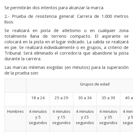
Se permitirán dos intentos para alcanzar la marca.
2.- Prueba de resistencia general: Carrera de 1.000 metros
lisos.
Se realizará en pista de atletismo o en cualquier zona
totalmente llana de terreno compacto. El aspirante se
colocará en la pista en el lugar indicado. La salida se realizará
en pie. Se realizará individualmente o en grupos, a criterio de
Tribunal. Será eliminado el corredor/a que abandone la pista
durante la carrera.
Las marcas mínimas exigidas (en minutos) para la superación
de la prueba son:
Grupos de edad
18 a 24
25 a 29
30 a 34
35 a 39
40 a
Hombres
4 minutos
4 minutos
4 minutos
4 minutos
4 min
y 5
y 15
y 25
y 35
y 
segundos
segundos
segundos
segundos
segu