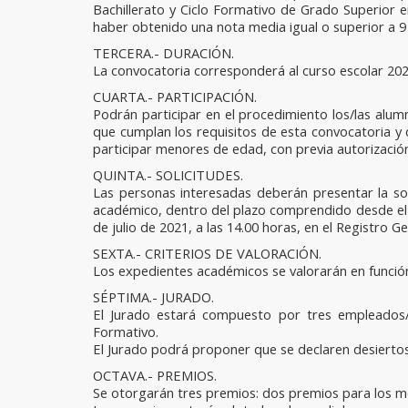
Bachillerato y Ciclo Formativo de Grado Superior en
haber obtenido una nota media igual o superior a 9 
TERCERA.- DURACIÓN.
La convocatoria corresponderá al curso escolar 20
CUARTA.- PARTICIPACIÓN.
Podrán participar en el procedimiento los/las alum
que cumplan los requisitos de esta convocatoria y
participar menores de edad, con previa autorizació
QUINTA.- SOLICITUDES.
Las personas interesadas deberán presentar la so
académico, dentro del plazo comprendido desde el día
de julio de 2021, a las 14.00 horas, en el Registro 
SEXTA.- CRITERIOS DE VALORACIÓN.
Los expedientes académicos se valorarán en función
SÉPTIMA.- JURADO.
El Jurado estará compuesto por tres empleados/a
Formativo.
El Jurado podrá proponer que se declaren desiertos l
OCTAVA.- PREMIOS.
Se otorgarán tres premios: dos premios para los me