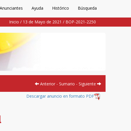
Anunciantes
Ayuda
Histórico
Búsqueda
Inicio
/
13 de Mayo de 2021
/
BOP-2021-2250
Anterior
-
Sumario
-
Siguiente
Descargar anuncio en formato PDF
l