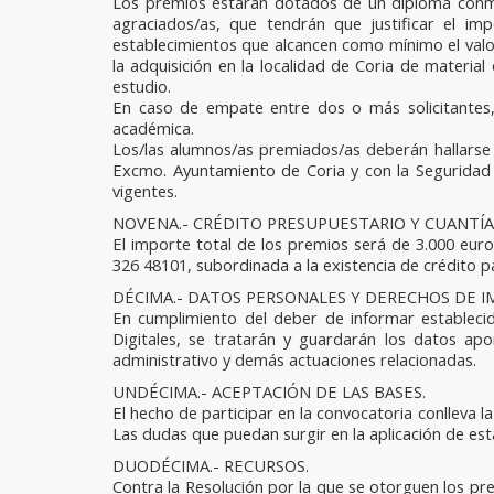
Los premios estarán dotados de un diploma conme
agraciados/as, que tendrán que justificar el i
establecimientos que alcancen como mínimo el valor 
la adquisición en la localidad de Coria de materia
estudio.
En caso de empate entre dos o más solicitantes,
académica.
Los/las alumnos/as premiados/as deberán hallarse a
Excmo. Ayuntamiento de Coria y con la Seguridad S
vigentes.
NOVENA.- CRÉDITO PRESUPUESTARIO Y CUANTÍA
El importe total de los premios será de 3.000 euro
326 48101, subordinada a la existencia de crédito p
DÉCIMA.- DATOS PERSONALES Y DERECHOS DE I
En cumplimiento del deber de informar estableci
Digitales, se tratarán y guardarán los datos ap
administrativo y demás actuaciones relacionadas.
UNDÉCIMA.- ACEPTACIÓN DE LAS BASES.
El hecho de participar en la convocatoria conlleva l
Las dudas que puedan surgir en la aplicación de esta
DUODÉCIMA.- RECURSOS.
Contra la Resolución por la que se otorguen los pr