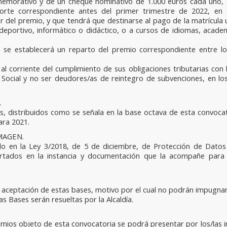
morativo y de un cheque nominativo de 1.000 euros cada uno, en
mporte correspondiente antes del primer trimestre de 2022, en
del premio, y que tendrá que destinarse al pago de la matrícula un
l deportivo, informático o didáctico, o a cursos de idiomas, acad
 se establecerá un reparto del premio correspondiente entre l
l corriente del cumplimiento de sus obligaciones tributarias con 
ocial y no ser deudores/as de reintegro de subvenciones, en los
.
s, distribuidos como se señala en la base octava de esta convoca
ara 2021.
MAGEN.
do en la Ley 3/2018, de 5 de diciembre, de Protección de Datos
ortados en la instancia y documentación que la acompañe para 
a aceptación de estas bases, motivo por el cual no podrán impugnarl
s Bases serán resueltas por la Alcaldía.
emios objeto de esta convocatoria se podrá presentar por los/las 