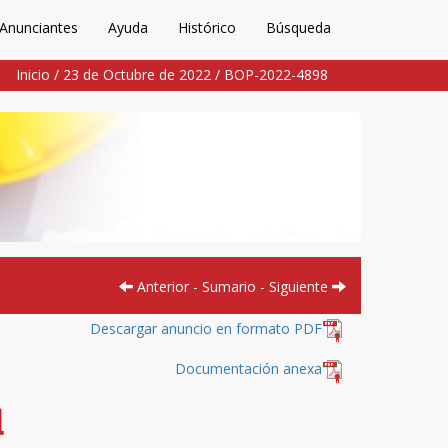
Anunciantes
Ayuda
Histórico
Búsqueda
Inicio
/
23 de Octubre de 2022
/
BOP-2022-4898
Anterior
-
Sumario
-
Siguiente
Descargar anuncio en formato PDF
Documentación anexa
l