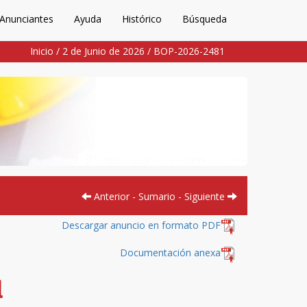
Anunciantes
Ayuda
Histórico
Búsqueda
Inicio
/
2 de Junio de 2026
/
BOP-2026-2481
Anterior
-
Sumario
-
Siguiente
Descargar anuncio en formato PDF
Documentación anexa
l